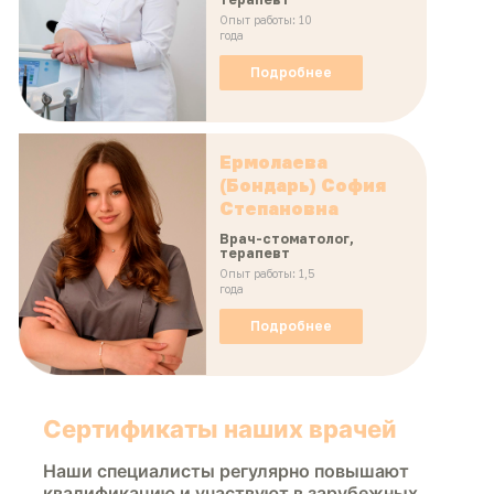
Опыт работы: 10
года
Подробнее
Ермолаева
(Бондарь) София
Степановна
Врач-стоматолог,
терапевт
Опыт работы: 1,5
года
Подробнее
Сертификаты наших врачей
Наши специалисты регулярно повышают
квалификацию и участвуют в зарубежных