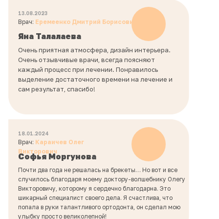
13.08.2023
Врач:
Еремеенко Дмитрий Борисович
Яна Талалаева
Очень приятная атмосфера, дизайн интерьера.
Очень отзывчивые врачи, всегда поясняют
каждый процесс при лечении. Понравилось
выделение достаточного времени на лечение и
сам результат, спасибо!
18.01.2024
Врач:
Караичев Олег
Викторович
Софья Моргунова
Почти два года не решалась на брекеты… Но вот и все
случилось благодаря моему доктору-волшебнику Олегу
Викторовичу, которому я сердечно благодарна. Это
шикарный специалист своего дела. Я счастлива, что
попала в руки талантливого ортодонта, он сделал мою
улыбку просто великолепной!